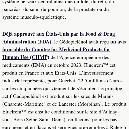
système nerveux central ainsi que du foie, du rein, du
pancréas, du sein, du poumon, de la prostate ou du
système musculo-squelettique.
Déjà approuvé aux États-Unis par la Food & Drug
Administration (FDA)
un avis
, le Gédopiclénol avait reçu
favorable du Comitee for Medicinal Products for
Human Use (CHMP)
de l’Agence européenne des
médicaments (EMA) en octobre 2023. Elucirem™ est
produit en France et aux Etats-Unis. L’investissement
industriel représente, pour Guerbet, 22,5 millions d’euros
sur les cinq années qui viennent de s’écouler. Le principe
actif Gadopiclénol est produit sur les sites de Marans
(Charente-Maritime) et de Lanester (Morbihan). Le produit
Elucirem™ est ensuite conditionné sur le site d’Aulnay-
sous-Bois (Seine-Saint-Denis), en flacons, pour les pays
européens et en flacons et seringues pré-remplies à Raleigh