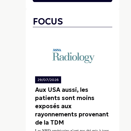
FOCUS
29/07/2026
Aux USA aussi, les
patients sont moins
exposés aux
rayonnements provenant
de la TDM
Les NRD américains n’ont pas été mis à jour