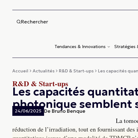
Rechercher
Tendances & Innovations
Stratégies
Accueil
Actualités
R&D & Start-ups
Les capacités quant
R&D & Start-ups
Les capacités quantita
photonique semblent s
De
Bruno Benque
24/06/2025
La tomod
réduction de l’irradiation, tout en fournissant de
quantitatives issues d’une modalité de TDMCP n’a 