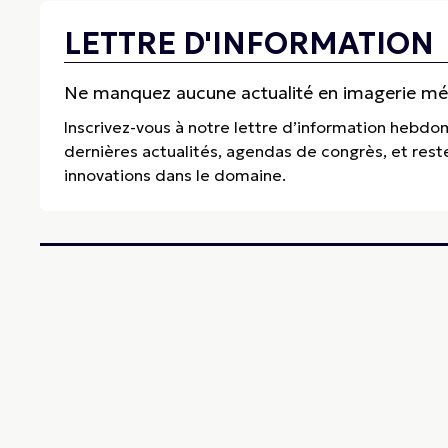
LETTRE D'INFORMATION
Ne manquez aucune actualité en imagerie médi
Inscrivez-vous à notre lettre d’information hebdo
dernières actualités, agendas de congrès, et res
innovations dans le domaine.
Thema Radiologie
Special Partner, 84 Avenue de la République, 75011 Paris
Standard :
+33 (0)2 99 46 24 43
• E-mail :
redaction@thema-radiologi
Bruno Benque, rédacteur en chef • Thema Radiologie est une revue scie
radiologie interventionnelle. Elle est une plateforme d’information de 
industriels du secteur. La revue est indexée dans Pubmed, Google Schol
6827 (papier) • ISSN 2110-6827 (en ligne).