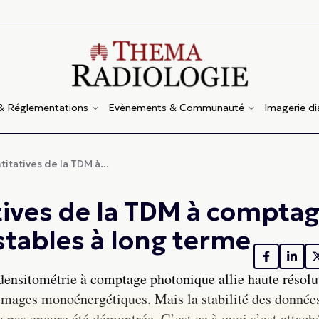
 & Réglementations
Evènements & Communauté
Imagerie d
itatives de la TDM à...
tives de la TDM à compta
tables à long terme
ensitométrie à comptage photonique allie haute résolu
s images monoénergétiques. Mais la stabilité des donnée
pas encore été démontrée. C’est ce à quoi s’est attach