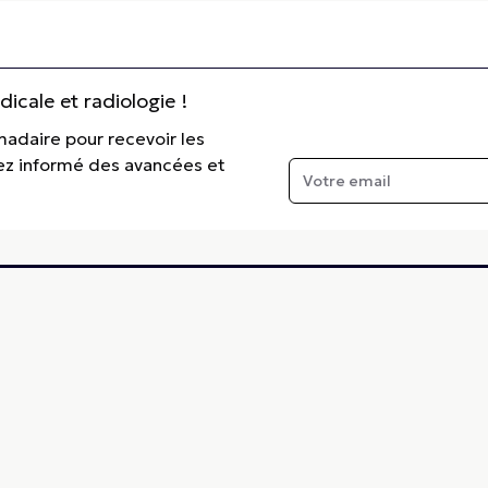
cale et radiologie !
madaire pour recevoir les
tez informé des avancées et
e.fr
ntifique spécialisée dans les domaines de l’imagerie médicale et de la
référence, destinée aux professionnels de la santé, aux chercheurs et aux
ar, et Crossref, et respecte les standards éditoriaux internationaux. ISSN 2110