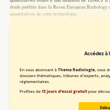
étude publiée dans la Revue European Radiology qu
quantitatives de cette technologie.
Cet article est réservé aux abonnés. Abonnez-vous pour l
Accédez à l
En vous abonnant à
Thema Radiologie
, vous 
dossiers thématiques, tribunes d’experts, ana
réglementaires.
Profitez de
15 jours d'essai gratuit
pour découv
Débu