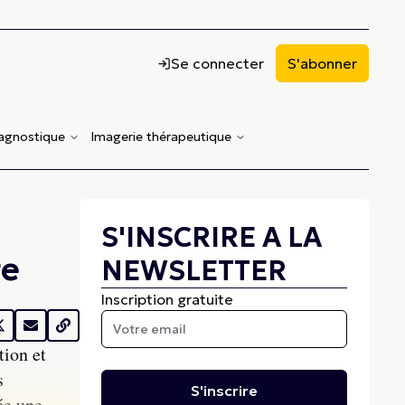
Se connecter
S'abonner
iagnostique
Imagerie thérapeutique
S'INSCRIRE A LA
ge
NEWSLETTER
Inscription gratuite
tion et
s
S'inscrire
ée une