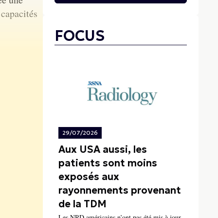
 capacités
FOCUS
29/07/2026
Aux USA aussi, les
patients sont moins
exposés aux
rayonnements provenant
de la TDM
Les NRD américains n’ont pas été mis à jour