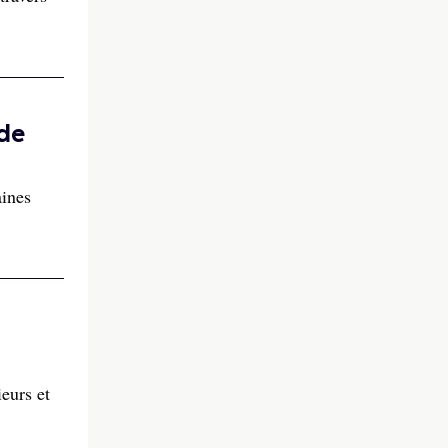
 de
aines
eurs et