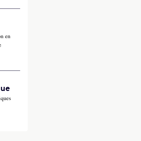
on en
e
que
iques