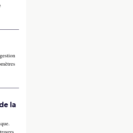
e
gestion
omètres
de la
ique.
travers