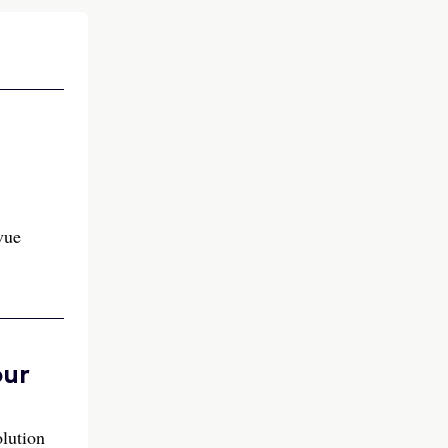
vue
our
olution