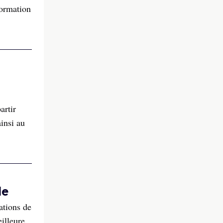
formation
artir
insi au
de
ations de
illeure