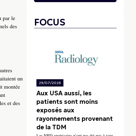
 par le
FOCUS
nels des
autres
aitaient un
29/07/2026
ait montée
Aux USA aussi, les
ant
patients sont moins
les et des
exposés aux
rayonnements provenant
de la TDM
Les NRD américains n’ont pas été mis à jour