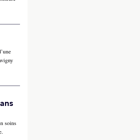
d’une
avigny
dans
en soins
e.