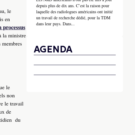
depuis plus de dix ans. C’est la raison pour
u, le
laquelle des radiologues américains ont initié
un travail de recherche dédié, pour la TDM
is en
dans leur pays. Dans...
n processus
à la ministre
es membres
AGENDA
ue le
els non
 le travail
aux de
otidien du