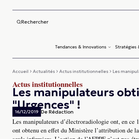
Rechercher
Tendances & Innovations
Stratégies
Accueil
Actualités
Actus institutionnelles
Les manipula
Actus institutionnelles
Les manipulateurs obti
"Urgences" !
De
Rédaction
16/12/2019
Les manipulateurs d’électroradiologie ont, en ce 
ont obtenu en effet du Ministère l’attribution de l
seuls infirmiers. L’action de l’AFPPE n’est pas étr