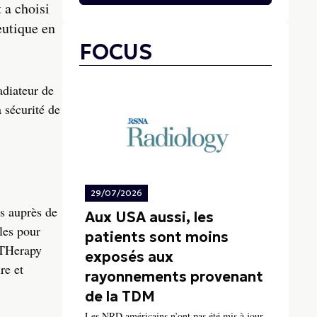
 a choisi
eutique en
FOCUS
adiateur de
 sécurité de
29/07/2026
es auprès de
Aux USA aussi, les
les pour
patients sont moins
 THerapy
exposés aux
re et
rayonnements provenant
de la TDM
Les NRD américains n’ont pas été mis à jour