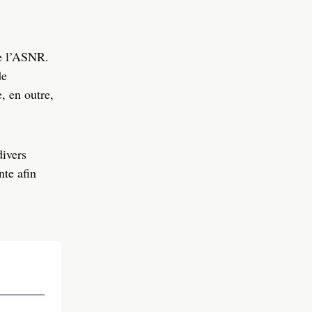
de l’ASNR.
de
, en outre,
divers
nte afin