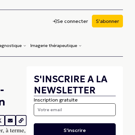
Se connecter
S'abonner
iagnostique
Imagerie thérapeutique
S'INSCRIRE A LA
-
NEWSLETTER
n
Inscription gratuite
r, à terme,
S'inscrire