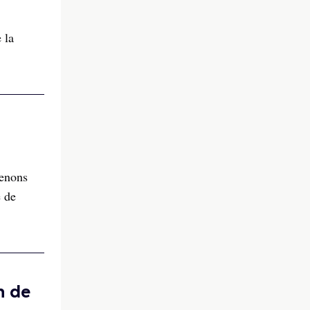
 la
venons
e de
n de