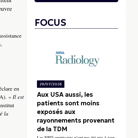
œuvre
FOCUS
assistance
,
29/07/2026
éclare en
Aux USA aussi, les
SA). «
Il est
patients sont moins
nstitut
exposés aux
é la
rayonnements provenant
de la TDM
Les NRD américains n’ont pas été mis à jour