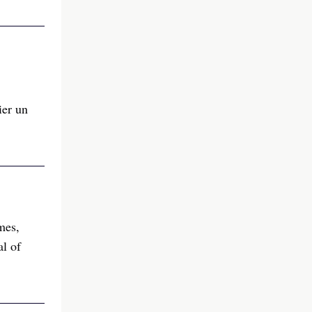
ier un
mes,
al of