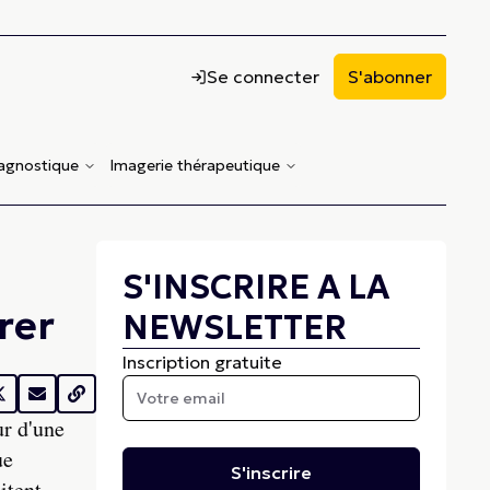
Se connecter
S'abonner
iagnostique
Imagerie thérapeutique
S'INSCRIRE A LA
rer
NEWSLETTER
Inscription gratuite
ur d'une
ue
S'inscrire
itent