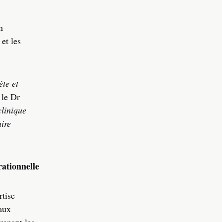
n
 et les
ète et
 le Dr
clinique
aire
ationnelle
rtise
aux