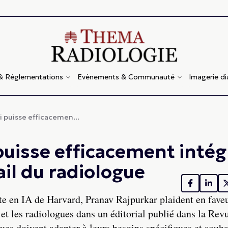
 & Réglementations
Evènements & Communauté
Imagerie d
 puisse efficacemen...
puisse efficacement intég
vail du radiologue
ste en IA de Harvard, Pranav Rajpurkar plaident en fave
 et les radiologues dans un éditorial publié dans la Rev
ues doivent adapter à leurs besoins spécifiques et souha