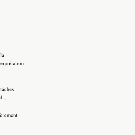
 la
terprétation
 tâches
l ;
tièrement