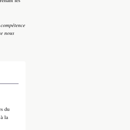
renant les
c compétence
ue nous
es du
 à la