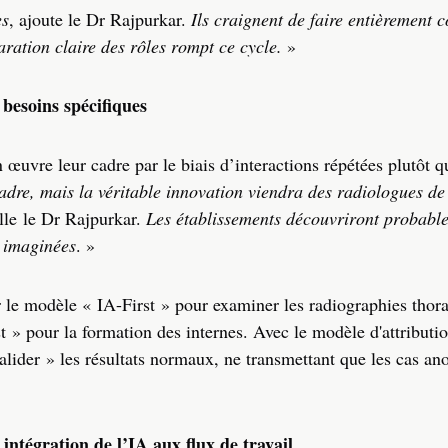
es
, ajoute le Dr Rajpurkar.
Ils craignent de faire entièrement 
ration claire des rôles rompt ce cycle.
»
 besoins spécifiques
 œuvre leur cadre par le biais d’interactions répétées plutôt q
adre, mais la véritable innovation viendra des radiologues de
elle le Dr Rajpurkar.
Les établissements découvriront probabl
 imaginées
. »
r le modèle « IA-First » pour examiner les radiographies thor
 » pour la formation des internes. Avec le modèle d'attributio
valider » les résultats normaux, ne transmettant que les cas a
intégration de l’IA aux flux de travail