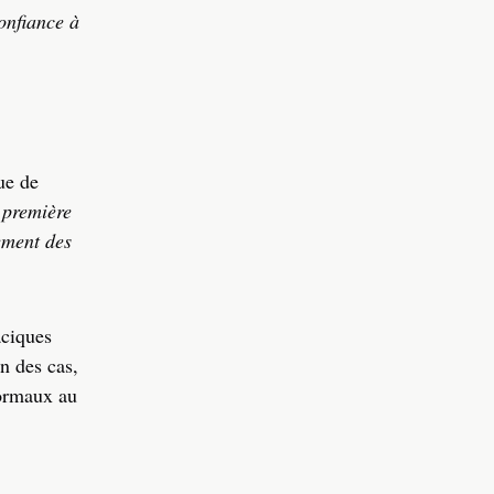
confiance à
ue de
 première
ement des
aciques
n des cas,
normaux au