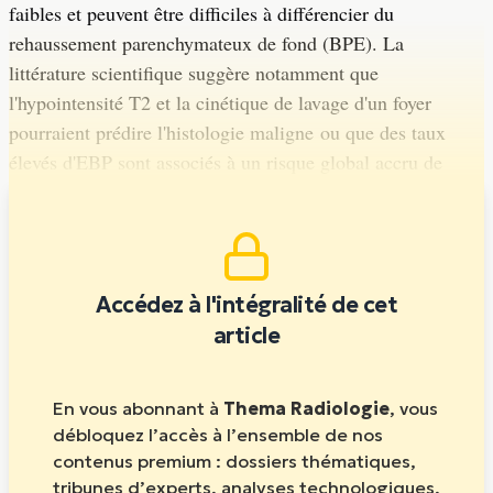
faibles et peuvent être difficiles à différencier du
rehaussement parenchymateux de fond (BPE). La
littérature scientifique suggère notamment que
l'hypointensité T2 et la cinétique de lavage d'un foyer
pourraient prédire l'histologie maligne ou que des taux
élevés d'EBP sont associés à un risque global accru de
cancer du sein, sans que ces hypothèses soient vérifiées
Accédez à l'intégralité de cet
article
En vous abonnant à
Thema Radiologie
, vous
débloquez l’accès à l’ensemble de nos
contenus premium : dossiers thématiques,
tribunes d’experts, analyses technologiques,