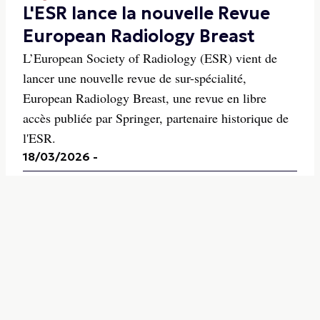
L'ESR lance la nouvelle Revue
European Radiology Breast
L’European Society of Radiology (ESR) vient de
lancer une nouvelle revue de sur-spécialité,
European Radiology Breast, une revue en libre
accès publiée par Springer, partenaire historique de
l'ESR.
18/03/2026
-
Imagerie De La Femme
L'échographie de contraste
pour différentier les tumeurs
ovariennes
L’échographie de contraste est pertinente pour
différentier les tumeurs ovariennes bénignes et
malignes. C’est ce que cherche à prouver une étude,