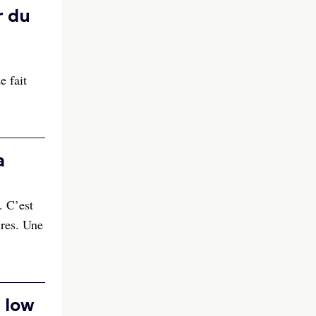
r du
e fait
a
. C’est
ires. Une
M low