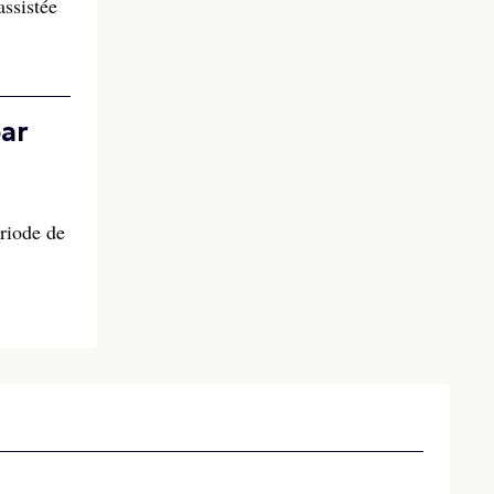
assistée
par
ériode de