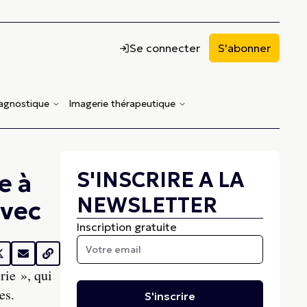
Se connecter
S'abonner
iagnostique
Imagerie thérapeutique
S'INSCRIRE A LA
e à
NEWSLETTER
avec
Inscription gratuite
rie », qui
es.
S'inscrire