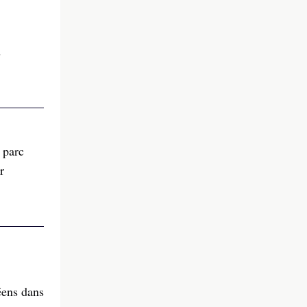
s
 parc
r
éens dans