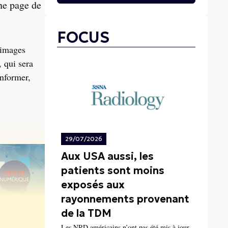
ne page de
FOCUS
 images
 qui sera
onformer,
29/07/2026
Aux USA aussi, les
patients sont moins
exposés aux
rayonnements provenant
de la TDM
Les NRD américains n’ont pas été mis à jour