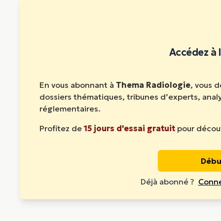
c’est pourquoi une détection plus précoce fait l’objet de 
Accédez à l
En vous abonnant à
Thema Radiologie
, vous 
dossiers thématiques, tribunes d’experts, ana
réglementaires.
Profitez de
15 jours d'essai gratuit
pour découv
Débu
Déjà abonné ?
Conne