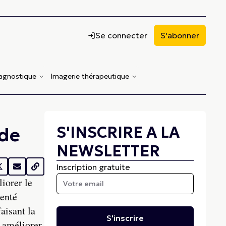
Se connecter
S'abonner
iagnostique
Imagerie thérapeutique
S'INSCRIRE A LA
 de
NEWSLETTER
Inscription gratuite
liorer le
senté
aisant la
S'inscrire
r améliorer