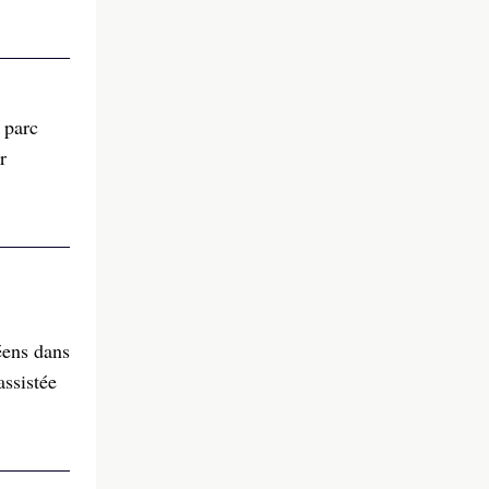
 parc
r
éens dans
assistée