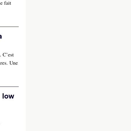
e fait
a
. C’est
ires. Une
M low
s