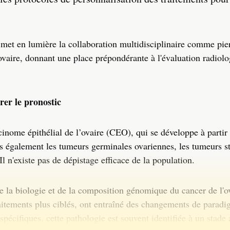
met en lumière la collaboration multidisciplinaire comme pie
ovaire, donnant une place prépondérante à l'évaluation radiolo
rer le pronostic
cinome épithélial de l’ovaire (CEO), qui se développe à partir 
ons également les tumeurs germinales ovariennes, les tumeurs s
Il n'existe pas de dépistage efficace de la population.
 la biologie et de la composition génomique du cancer de l'ov
raitements plus ciblés, ont entraîné des changements de parad
écifiques, cette pathologie est souvent identifiée à un stade 