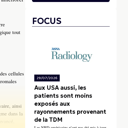
FOCUS
rre
gique tout
des cellules
29/07/2026
tromales
Aux USA aussi, les
patients sont moins
exposés aux
aire, ainsi
rayonnements provenant
igme dans la
de la TDM
avancé,
Les NRD américains n’ont pas été mis à jour