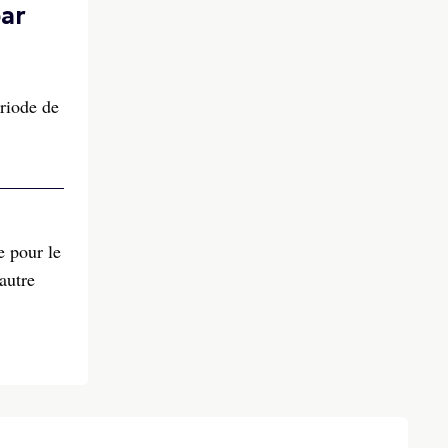
par
ériode de
e pour le
autre