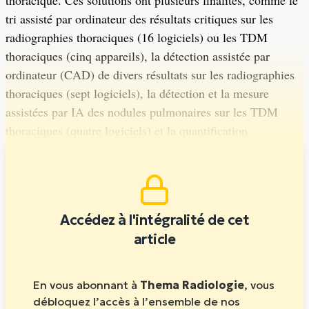
thoracique. Ces solutions ont plusieurs finalités, comme le
tri assisté par ordinateur des résultats critiques sur les
radiographies thoraciques (16 logiciels) ou les TDM
thoraciques (cinq appareils), la détection assistée par
ordinateur (CAD) de divers résultats sur les radiographies
thoraciques (sept logiciels), la détection et la mesure
assistées par IA des nodules pulmonaires sur les TDM
thoraciques (quatre logiciels) et la quantification
automatisée des anomalies de la TDM (six logiciels).
Accédez à l'intégralité de cet
article
En vous abonnant à
Thema Radiologie
, vous
débloquez l’accès à l’ensemble de nos