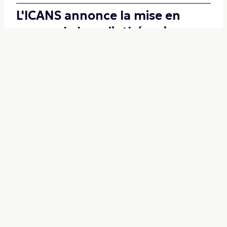
L'ICANS annonce la mise en
œuvre de la radiothérapie
adaptative
En mettant en production la modalité de
radiothérapie Ethos™ 2.0, l’ICANS est passé à la
radiothérapie adaptative pour le traitement des
cancers de la prostate. L'institut de cancérologie
alsacien annonce de prochaines indications pour
d’autre régions anatomiques.
05/02/2025
-
S'INSCRIRE A LA
NEWSLETTER
Inscription gratuite