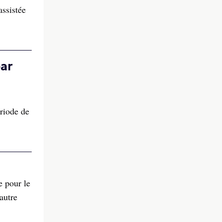
assistée
par
ériode de
e pour le
autre