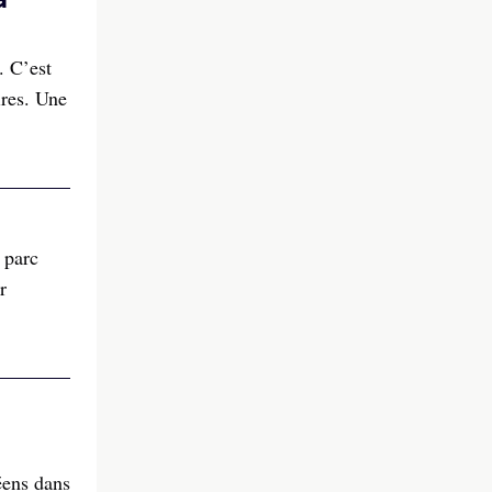
. C’est
ires. Une
 parc
r
éens dans