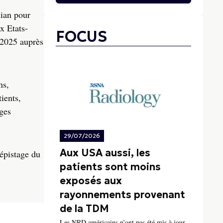
dian pour
x Etats-
FOCUS
 2025 auprès
ns,
ients,
ages
29/07/2026
Aux USA aussi, les
épistage du
patients sont moins
exposés aux
rayonnements provenant
de la TDM
Les NRD américains n’ont pas été mis à jour