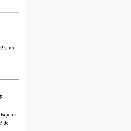
025, un
s
edsquare
é de