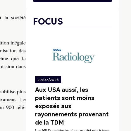
 la société
FOCUS
ition inégale
nisation des
même que la
mission dans
29/07/2026
Aux USA aussi, les
obilise plus
patients sont moins
 examens. Le
exposés aux
on 900 télé-
rayonnements provenant
de la TDM
Les NRD américains n’ont pas été mis à jour