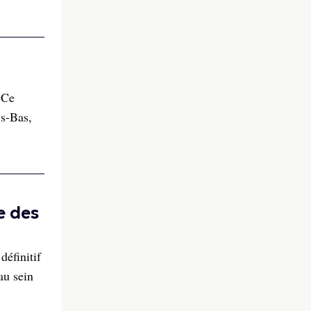
 Ce
ys-Bas,
e des
éfinitif
au sein