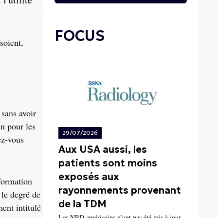
FOCUS
soient,
 sans avoir
in pour les
29/07/2026
ez-vous
Aux USA aussi, les
patients sont moins
exposés aux
sformation
rayonnements provenant
 le degré de
de la TDM
ent intitulé
Les NRD américains n’ont pas été mis à jour