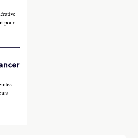
érative
ui pour
cancer
eintes
eurs