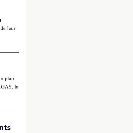
u
de leur
 « plan
’IGAS, la
nts