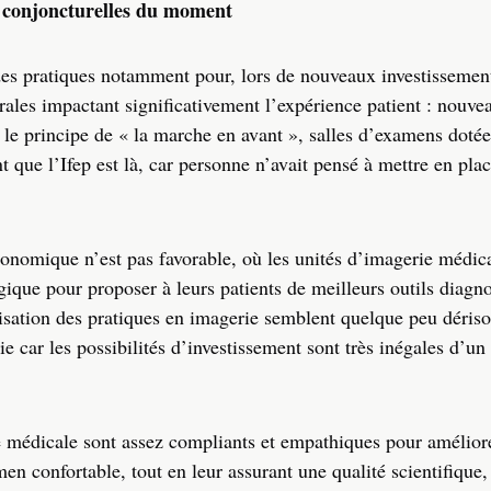
s conjoncturelles du moment
 des pratiques notamment pour, lors de nouveaux investissement
urales impactant significativement l’expérience patient : nouv
r le principe de « la marche en avant », salles d’examens dotée
ue l’Ifep est là, car personne n’avait pensé à mettre en plac
onomique n’est pas favorable, où les unités d’imagerie médica
gique pour proposer à leurs patients de meilleurs outils diagno
sation des pratiques en imagerie semblent quelque peu dériso
pie car les possibilités d’investissement sont très inégales d’un
rie médicale sont assez compliants et empathiques pour amélior
n confortable, tout en leur assurant une qualité scientifique, 