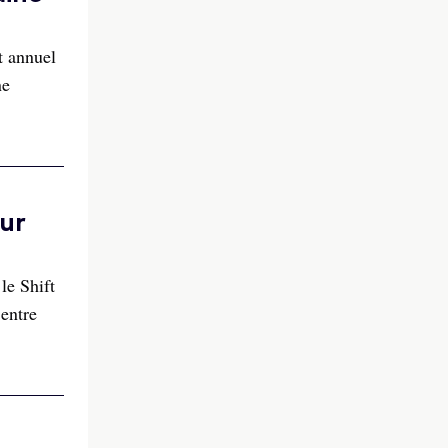
t annuel
ne
sur
le Shift
 entre