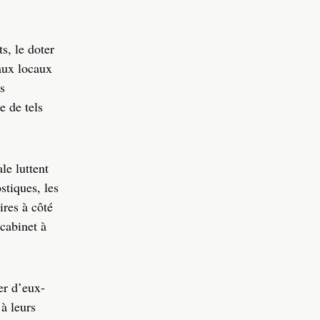
s, le doter
eaux locaux
s
e de tels
le luttent
stiques, les
ires à côté
 cabinet à
er d’eux-
à leurs