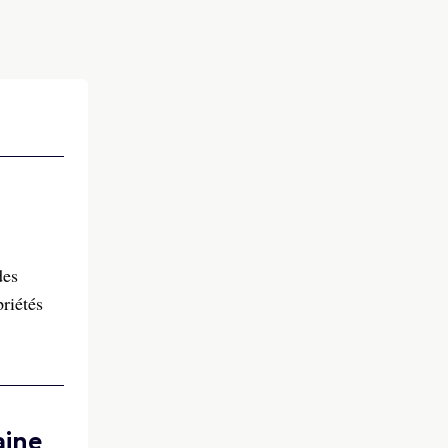
des
riétés
aine