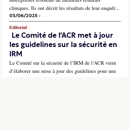
cliniques. Ils ont décrit les résultats de leur enquêt...
03/06/2025
-
Editorial
Le Comité de l'ACR met à jour
les guidelines sur la sécurité en
IRM
Le Comité sur la sécurité de l’IRM de l’ACR vient
d’élaborer une mise à jour des guidelines pour une
utilisation sûre de l’IRM et l’a publié dans la Revue
Radiology. Un rappel y est fait sur les contraintes
classiques liées à la sécurité des patients, du
personnel et des participants aux recherches...
14/04/2025
-