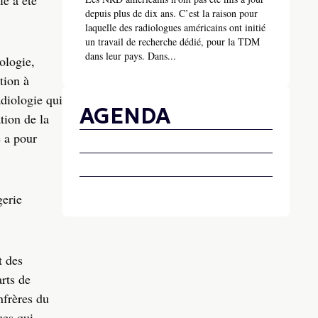
le a été
depuis plus de dix ans. C’est la raison pour
laquelle des radiologues américains ont initié
un travail de recherche dédié, pour la TDM
dans leur pays. Dans...
ologie,
tion à
adiologie qui
AGENDA
tion de la
é a pour
gerie
t des
rts de
nfrères du
ues qui