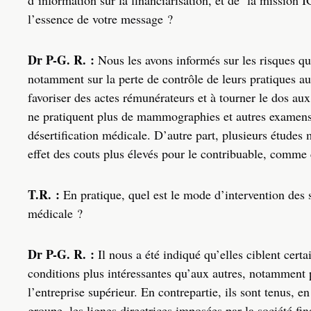
d’information sur la financiarisation, et de
la mission IG
l’essence de votre message ?
Dr P-G. R. :
Nous les avons informés sur les risques que 
notamment sur la perte de contrôle de leurs pratiques au 
favoriser des actes rémunérateurs et à tourner le dos au
ne pratiquent plus de mammographies et autres examens 
désertification médicale. D’autre part, plusieurs études 
effet des couts plus élevés pour le contribuable, comme 
T.R. :
En pratique, quel est le mode d’intervention des 
médicale ?
Dr P-G. R. :
Il nous a été indiqué qu’elles ciblent cert
conditions plus intéressantes qu’aux autres, notamment
l’entreprise supérieur. En contrepartie, ils sont tenus, e
groupe, les lignes directrices imposées par la société fi