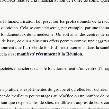
F/IGAS relative à la financiarisation de l’offre de soins. Quel
la financiarisation fait peser sur les professionnels de la radi
quotidien. Cela se caractériserait, par exemple, par une incita
x fondamentaux de la médecine. On voit ainsi des centres de r
de base, ce qui a plusieurs effets pervers comme une aggrava
montrent que l’arrivée de fonds d’investissements dans la sant
manifesté récemment à la Réunion
cela s’est
.
sociétés financières dans le fonctionnement d’un centre d’ima
ains praticiens expérimentés du groupe et qu’elles leur octroien
 par de meilleurs pourcentages au bénéfice ou un nombre de pa
n tant que responsables de sites, de diffuser, auprès de leurs co
nancière. Je reçois des appels, toutes les semaines, de radiolog