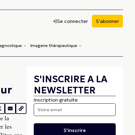
Se connecter
S'abonner
iagnostique
Imagerie thérapeutique
S'INSCRIRE A LA
sur
NEWSLETTER
Inscription gratuite
e la
r les
S'inscrire
Ritvo que