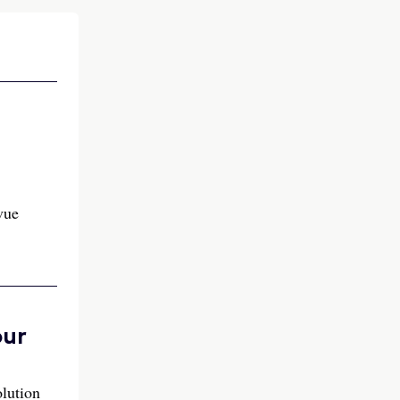
vue
our
olution