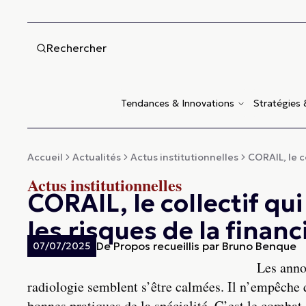
Rechercher
Tendances & Innovations
Stratégies
Accueil
Actualités
Actus institutionnelles
CORAIL, le co
Actus institutionnelles
CORAIL, le collectif qu
les risques de la financ
De
Propos recueillis par Bruno Benque
07/07/2025
Les annon
radiologie semblent s’être calmées. Il n’empêche q
bonnes pratiques de la spécialité. C’est le comba