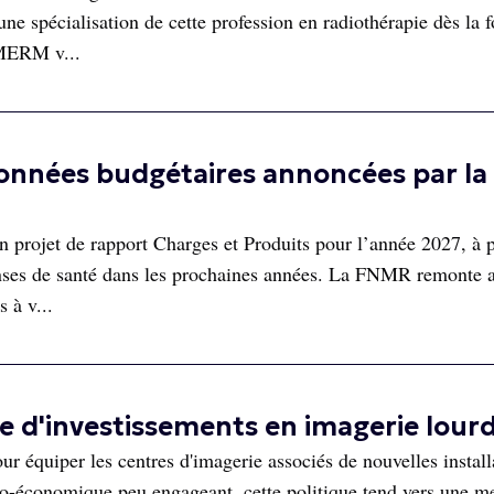
ne spécialisation de cette profession en radiothérapie dès la 
 MERM v...
onnées budgétaires annoncées par la
n projet de rapport Charges et Produits pour l’année 2027, à p
enses de santé dans les prochaines années. La FNMR remonte a
s à v...
 d'investissements en imagerie lour
ur équiper les centres d'imagerie associés de nouvelles install
conomique peu engageant, cette politique tend vers une me