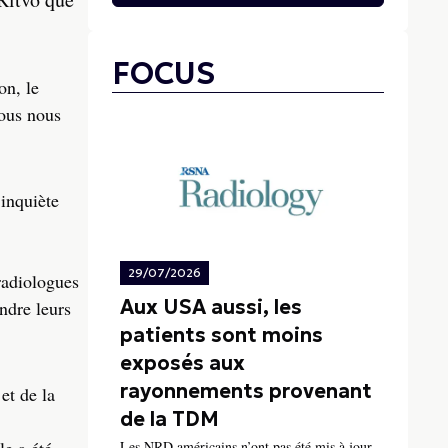
FOCUS
on, le
ous nous
inquiète
29/07/2026
 radiologues
Aux USA aussi, les
endre leurs
patients sont moins
exposés aux
rayonnements provenant
et de la
de la TDM
Les NRD américains n’ont pas été mis à jour