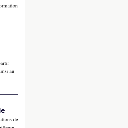
formation
artir
insi au
de
ations de
illeure