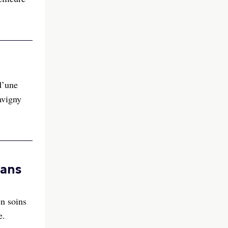
d’une
avigny
dans
en soins
e.