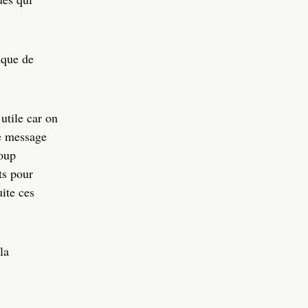
nque de
utile car on
Le message
coup
ts pour
ite ces
la