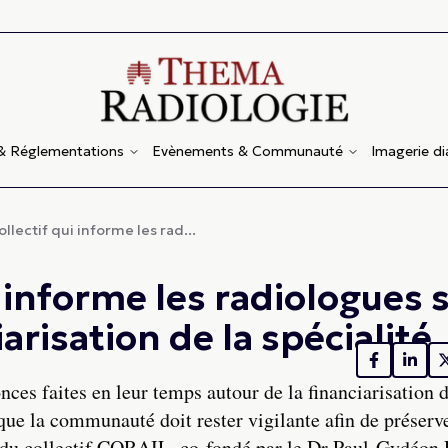
 & Réglementations
Evènements & Communauté
Imagerie d
llectif qui informe les rad...
i informe les radiologues 
iarisation de la spécialité
ces faites en leur temps autour de la financiarisation d
ue la communauté doit rester vigilante afin de préserve
t du collectif CORAIL, co-fondé par le Dr Paul-Gydéon 