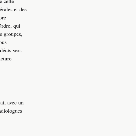
e cette
érales et des
ore
Ordre, qui
ls groupes,
nous
décis vers
ncture
at, avec un
radiologues