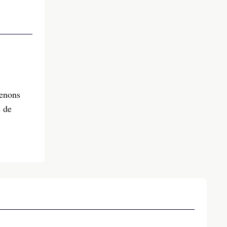
venons
e de