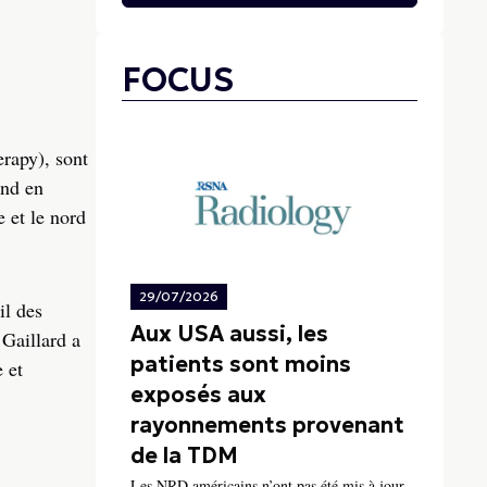
FOCUS
rapy), sont
end en
 et le nord
29/07/2026
il des
Aux USA aussi, les
 Gaillard a
patients sont moins
 et
exposés aux
rayonnements provenant
de la TDM
Les NRD américains n’ont pas été mis à jour