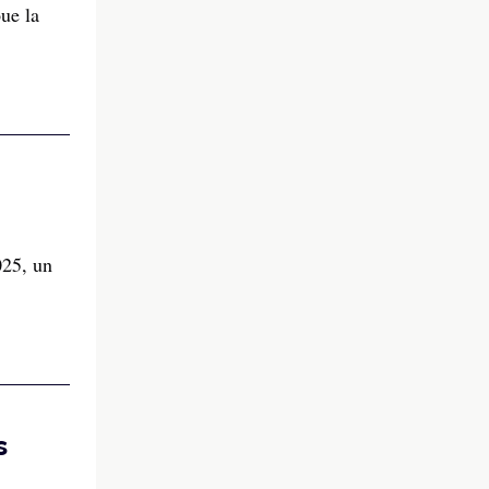
ue la
025, un
s