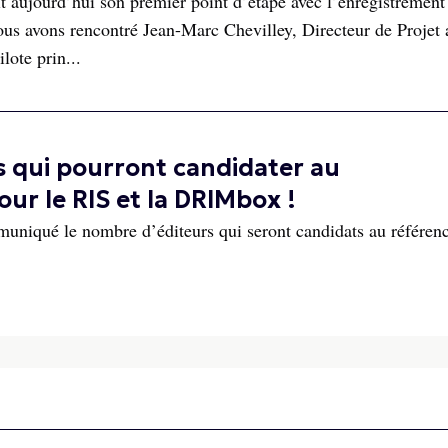
aujourd’hui son premier point d’étape avec l’enregistrement d
s avons rencontré Jean-Marc Chevilley, Directeur de Projet 
lote prin...
s qui pourront candidater au
r le RIS et la DRIMbox !
niqué le nombre d’éditeurs qui seront candidats au référen