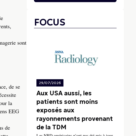
de
FOCUS
rents,
magerie sont
29/07/2026
nce, de se
Aux USA aussi, les
écessite
patients sont moins
our la
exposés aux
amens EEG
rayonnements provenant
de la TDM
ns de
ette
Les NRD américains n’ont pas été mis à jour