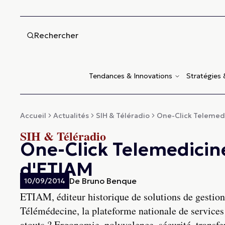
Rechercher
Tendances & Innovations
Stratégies
Accueil
Actualités
SIH & Téléradio
One-Click Telemedic
SIH & Téléradio
One-Click Telemedicine
d'ETIAM
De
Bruno Benque
10/09/2014
ETIAM, éditeur historique de solutions de gestio
Télémédecine, la plateforme nationale de services
atouts ? Ergonomie, polyvalence, sécurité, transfe