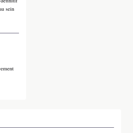
éfinitif
au sein
cement