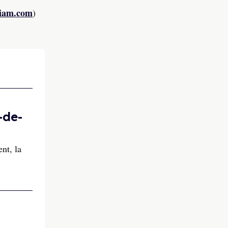
iam.com
)
-de-
nt, la