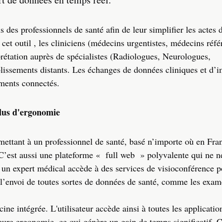
des professionnels de santé afin de leur simplifier les actes 
à cet outil , les cliniciens (médecins urgentistes, médecins réfé
rétation auprès de spécialistes (Radiologues, Neurologues,
lissements distants. Les échanges de données cliniques et d’i
ements connectés.
plus d'ergonomie
rmettant à un professionnel de santé, basé n’importe où en Fra
 C’est aussi une plateforme « full web » polyvalente qui ne n
 un expert médical accède à des services de visioconférence p
ur l’envoi de toutes sortes de données de santé, comme les ex
e intégrée. L'utilisateur accède ainsi à toutes les applicatio
eure ergonomie, ce qui génère un gain de temps significatif. C