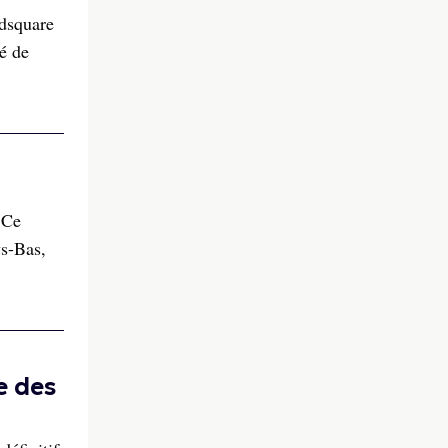
edsquare
é de
 Ce
ys-Bas,
e des