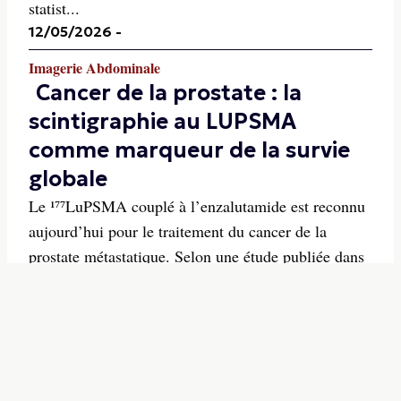
statist...
12/05/2026
-
Imagerie Abdominale
Cancer de la prostate : la
scintigraphie au LUPSMA
comme marqueur de la survie
globale
Le ¹⁷⁷LuPSMA couplé à l’enzalutamide est reconnu
aujourd’hui pour le traitement du cancer de la
prostate métastatique. Selon une étude publiée dans
la Revue Radiology, la scintigraphie au ¹⁷⁷LuPSMA
peut évaluer la survie globale après 6 semaines de
traitement ainsi que les variations du volume
tumor...
08/05/2026
-