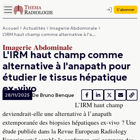
S'abonner
Accueil
Actualités
Imagerie Abdominale
L'IRM haut champ comme alternative à l'a...
Imagerie Abdominale
L'IRM haut champ comme
alternative à l'anapath pour
étudier le tissus hépatique
ex-vivo
De
Bruno Benque
28/11/2025
L’IRM haut champ
deviendrait-elle une alternative à l’anapath
extemporanée des biopsies hépatiques ex-vivo ? Une
étude publiée dans la Revue European Radiology
Experimental semble le confirmer, qui compare des