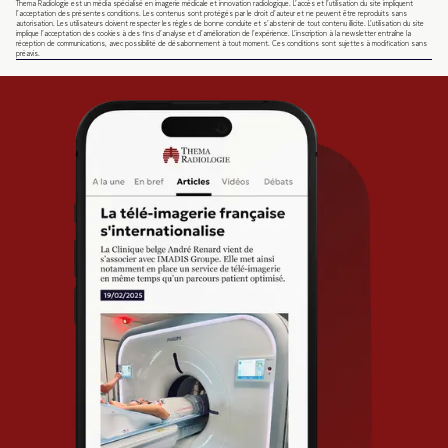
Thema Radiologie est un média spécialisé en imagerie médicale et innovation radiologique. L’accès et l’utilisation du site impliquent
l’acceptation des présentes conditions. Les contenus sont protégés par le droit d’auteur et ne peuvent être reproduits sans
autorisation. Les utilisateurs doivent respecter les règles de bonne conduite et s’abstenir de tout contenu illicite. L’utilisation du site
implique l’acceptation des cookies à des fins d’analyse et d’amélioration de l’expérience. L’inscription à la newsletter entraîne la
réception de communications, avec possibilité de désabonnement à tout moment. Ces conditions sont sujettes à modification sans
préavis.