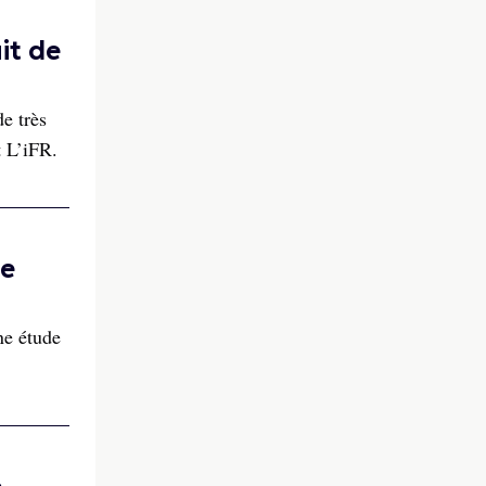
it de
e très
t L’iFR.
se
Une étude