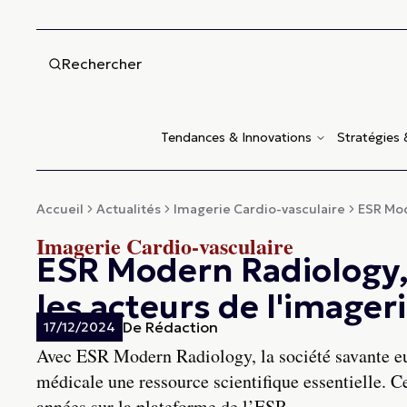
Rechercher
Tendances & Innovations
Stratégies
Accueil
Actualités
Imagerie Cardio-vasculaire
ESR Mod
Imagerie Cardio-vasculaire
ESR Modern Radiology, 
les acteurs de l'imager
De
Rédaction
17/12/2024
Avec ESR Modern Radiology, la société savante eu
médicale une ressource scientifique essentielle. C
années sur la plateforme de l’ESR.