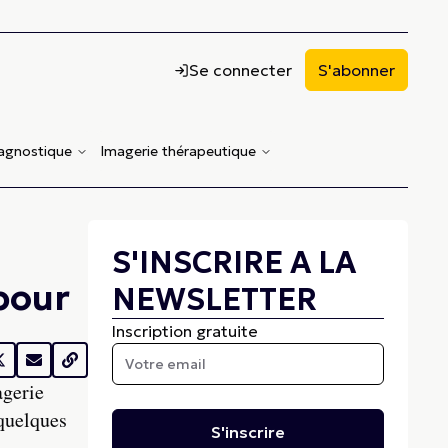
Se connecter
S'abonner
iagnostique
Imagerie thérapeutique
S'INSCRIRE A LA
pour
NEWSLETTER
Inscription gratuite
agerie
 quelques
S'inscrire