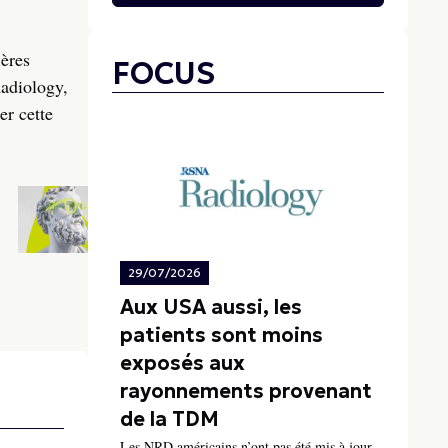
ières
FOCUS
Radiology,
er cette
29/07/2026
Aux USA aussi, les
patients sont moins
exposés aux
rayonnements provenant
de la TDM
Les NRD américains n’ont pas été mis à jour