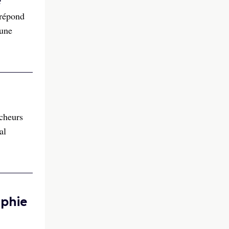
e
 répond
’une
rcheurs
al
aphie