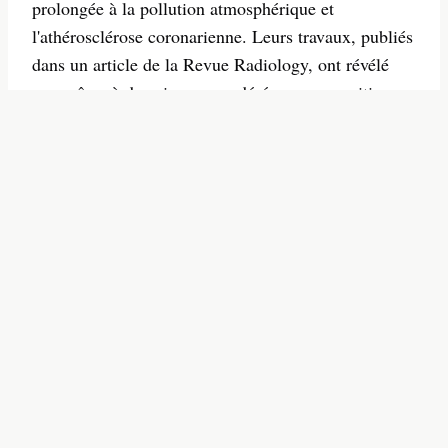
prolongée à la pollution atmosphérique et
l'athérosclérose coronarienne. Leurs travaux, publiés
dans un article de la Revue Radiology, ont révélé
que même à des niveaux modérés, une expositio...
15/06/2026
-
S'INSCRIRE A LA
NEWSLETTER
Inscription gratuite
S'inscrire