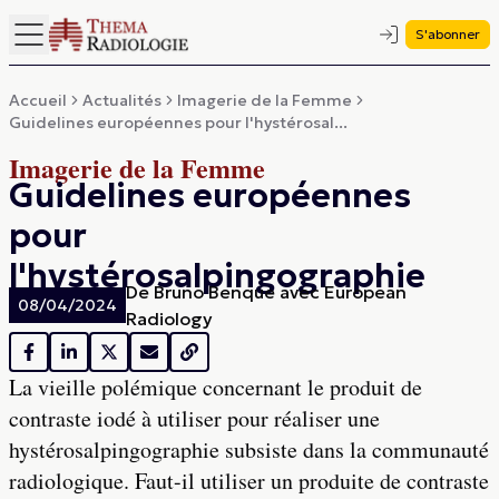
S'abonner
Accueil
Actualités
Imagerie de la Femme
Guidelines européennes pour l'hystérosal...
Imagerie de la Femme
Guidelines européennes
pour
l'hystérosalpingographie
De
Bruno Benque avec European
08/04/2024
Radiology
La vieille polémique concernant le produit de
contraste iodé à utiliser pour réaliser une
hystérosalpingographie subsiste dans la communauté
radiologique. Faut-il utiliser un produite de contraste