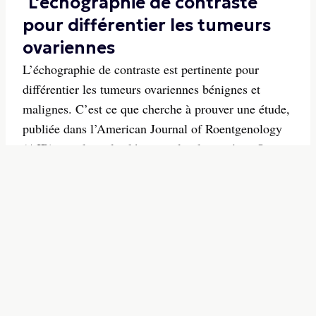
L'échographie de contraste
pour différentier les tumeurs
ovariennes
L’échographie de contraste est pertinente pour
différentier les tumeurs ovariennes bénignes et
malignes. C’est ce que cherche à prouver une étude,
publiée dans l’American Journal of Roentgenology
(AJR) qui classe les lésions selon les critères O-
RADS et des scores CEUS. Cette approche pourrait
cont...
20/02/2026
-
S'INSCRIRE A LA
NEWSLETTER
Inscription gratuite