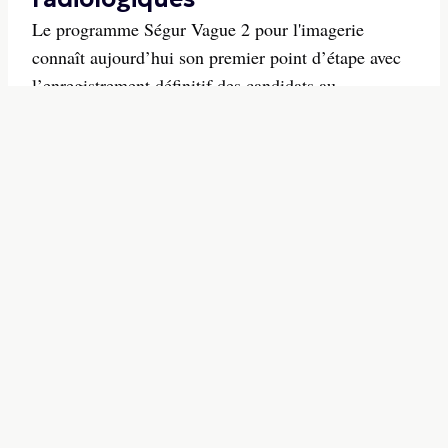
Le programme Ségur Vague 2 pour l'imagerie
connaît aujourd’hui son premier point d’étape avec
l’enregistrement définitif des candidats au
référencement RIS et DRIMbox. Nous avons
rencontré Jean-Marc Chevilley, Directeur de Projet
au sein de la Délégation au Numérique en Santé, qui
est le pilote prin...
15/09/2025
-
SIH & Téléradio
On connaît le nombre
d'éditeurs qui pourront
candidater au référencement
Ségur Vague 2 pour le RIS et la
DRIMbox !