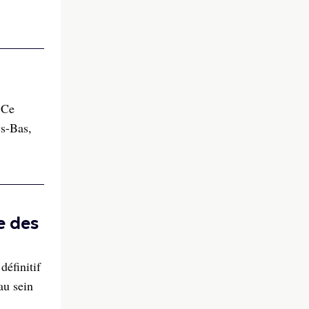
 Ce
ys-Bas,
e des
éfinitif
au sein