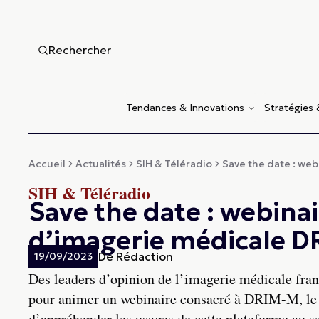
Rechercher
Tendances & Innovations
Stratégies
Accueil
Actualités
SIH & Téléradio
Save the date : webi
SIH & Téléradio
Save the date : webinai
d’imagerie médicale 
De
Rédaction
19/09/2023
Des leaders d’opinion de l’imagerie médicale fran
pour animer un webinaire consacré à DRIM-M, le 4
d’appréhender les usages de cette plateforme au se