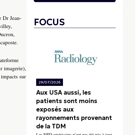
e Dr Jean-
FOCUS
illey,
Ducron,
caposte.
lateforme
r imagerie),
 impacts sur
29/07/2026
Aux USA aussi, les
patients sont moins
exposés aux
rayonnements provenant
de la TDM
Les NRD américains n’ont pas été mis à jour