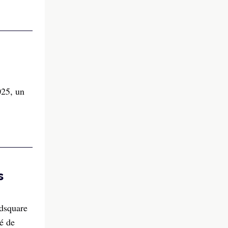
025, un
s
edsquare
é de