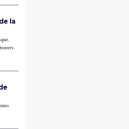
de la
ique.
travers
 de
aines