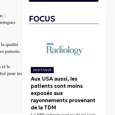
s :
FOCUS
iologues
la qualité
es patients.
 et le
29/07/2026
isé pour les
Aux USA aussi, les
patients sont moins
exposés aux
rayonnements provenant
de la TDM
Les NRD américains n’ont pas été mis à jour