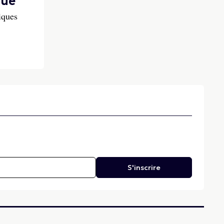
que
iques
S'inscrire