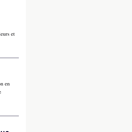
eurs et
on en
e