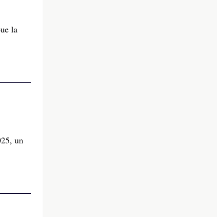
ue la
025, un