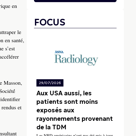
rique en
FOCUS
ttraper le
on en santé,
e s’est
accélérer
ppe Masson,
29/07/2026
ociété́
Aux USA aussi, les
identifier
patients sont moins
 rendus et
exposés aux
rayonnements provenant
de la TDM
nsultant
Les NRD américains n’ont pas été mis à jour