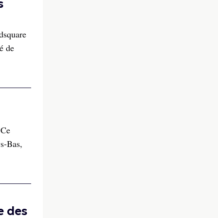
s
edsquare
é de
 Ce
ys-Bas,
e des