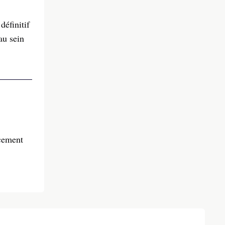
éfinitif
au sein
cement