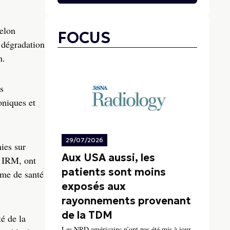
elon
FOCUS
e dégradation
n.
s
oniques et
29/07/2026
ies sur
Aux USA aussi, les
s IRM, ont
patients sont moins
ème de santé
exposés aux
rayonnements provenant
de la TDM
té de la
Les NRD américains n’ont pas été mis à jour