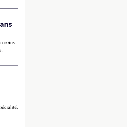
dans
en soins
e.
écialité.