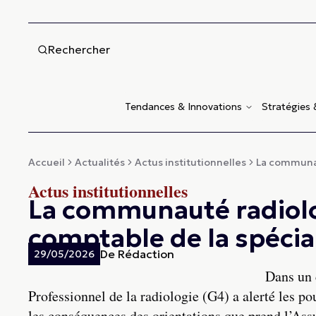
Rechercher
Tendances & Innovations
Stratégies
Accueil
Actualités
Actus institutionnelles
La communau
Actus institutionnelles
La communauté radiolo
comptable de la spécia
De
Rédaction
29/05/2026
Dans un 
Professionnel de la radiologie (G4) a alerté les p
les conséquences des orientations que prend l’As