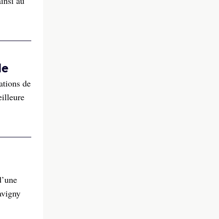
insi au
de
ations de
illeure
d’une
avigny