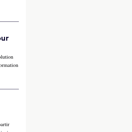
our
olution
formation
artir