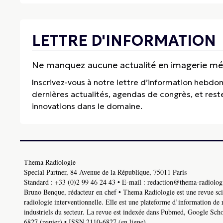
LETTRE D'INFORMATION
Ne manquez aucune actualité en imagerie médi
Inscrivez-vous à notre lettre d’information hebdo
dernières actualités, agendas de congrès, et res
innovations dans le domaine.
Thema Radiologie
Special Partner, 84 Avenue de la République, 75011 Paris
Standard :
+33 (0)2 99 46 24 43
• E-mail :
redaction@thema-radiologi
Bruno Benque, rédacteur en chef • Thema Radiologie est une revue scie
radiologie interventionnelle. Elle est une plateforme d’information de 
industriels du secteur. La revue est indexée dans Pubmed, Google Schol
6827 (papier) • ISSN 2110-6827 (en ligne).