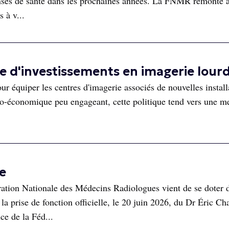
enses de santé dans les prochaines années. La FNMR remonte a
s à v...
 d'investissements en imagerie lour
ur équiper les centres d'imagerie associés de nouvelles install
conomique peu engageant, cette politique tend vers une me
e
tion Nationale des Médecins Radiologues vient de se doter 
la prise de fonction officielle, le 20 juin 2026, du Dr Éric Ch
ce de la Féd...