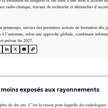
la formation en imagerie et fait suite à une série d’actions d
ace radio-clinique, travaux de recherche et démarches d’accréd
 printemps, suivies des premières actions de formation dès ju
s à l’automne, selon une approche globale, combinant informa
est prévue fin 2027.
nt moins exposés aux rayonnements
lus de dix ans. C’est la raison pour laquelle des radiologues