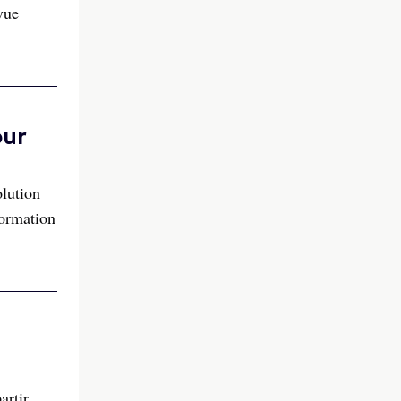
vue
our
olution
formation
artir