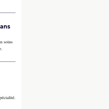
dans
en soins
e.
écialité.