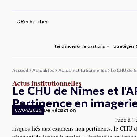
Rechercher
Tendances & Innovations
Stratégies
Accueil
Actualités
Actus institutionnelles
Le CHU de Nî
Actus institutionnelles
Le CHU de Nîmes et l'A
Pertinence en imageri
De
Rédaction
07/04/2026
Face à l
risques liés aux examens non pertinents, le CHU 
viennent de lancer le projet « Pertinence en image