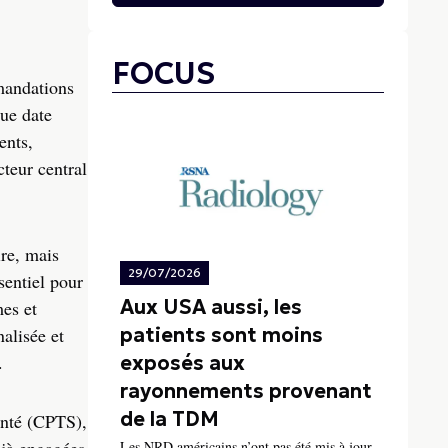
FOCUS
mmandations
ue date
ents,
teur central
ire, mais
29/07/2026
sentiel pour
Aux USA aussi, les
es et
patients sont moins
alisée et
.
exposés aux
rayonnements provenant
de la TDM
anté (CPTS),
Les NRD américains n’ont pas été mis à jour