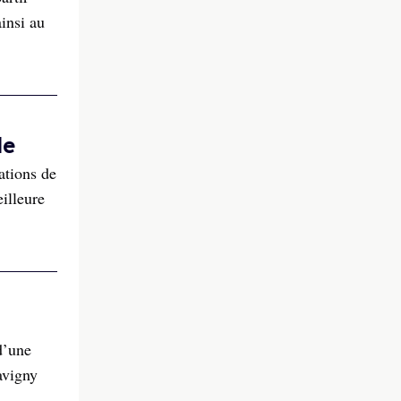
insi au
de
ations de
illeure
d’une
avigny