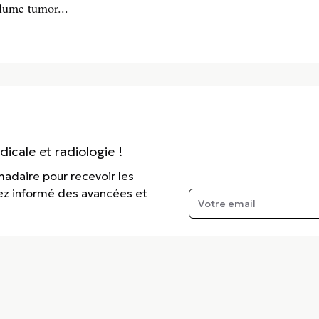
olume tumor...
cale et radiologie !
madaire pour recevoir les
tez informé des avancées et
e.fr