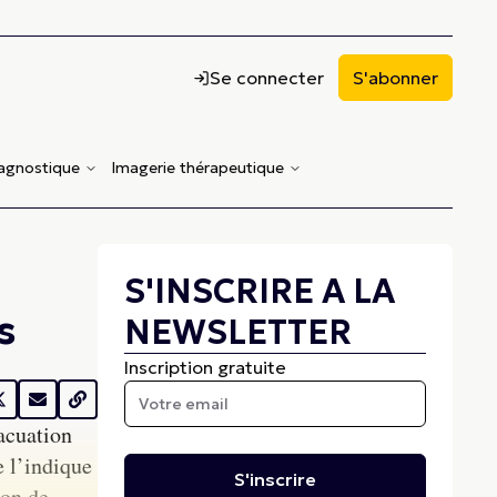
Se connecter
S'abonner
iagnostique
Imagerie thérapeutique
S'INSCRIRE A LA
s
NEWSLETTER
Inscription gratuite
vacuation
e l’indique
S'inscrire
ion de