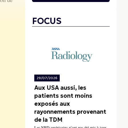
FOCUS
29/07/2026
Aux USA aussi, les
patients sont moins
exposés aux
rayonnements provenant
de la TDM
Les NRD américains n’ont pas été mis à jour