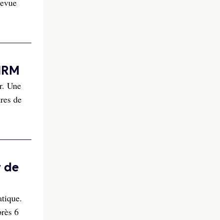
Revue
 IRM
r. Une
res de
 de
atique.
près 6