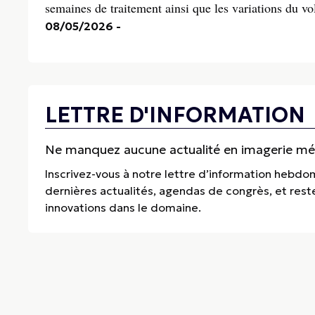
semaines de traitement ainsi que les variations du v
08/05/2026
-
LETTRE D'INFORMATION
Ne manquez aucune actualité en imagerie médi
Inscrivez-vous à notre lettre d’information hebdo
dernières actualités, agendas de congrès, et res
innovations dans le domaine.
Thema Radiologie
Special Partner, 84 Avenue de la République, 75011 Paris
Standard :
+33 (0)2 99 46 24 43
• E-mail :
redaction@thema-radiologi