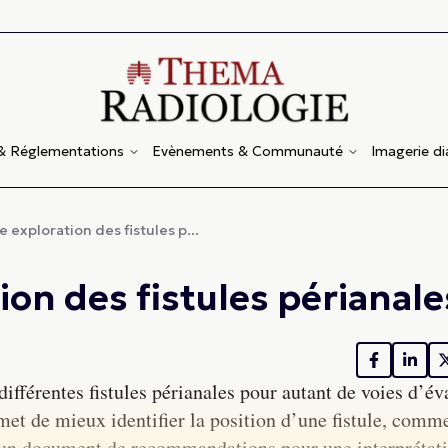
 & Réglementations
Evènements & Communauté
Imagerie d
 exploration des fistules p...
ion des fistules périanale
 différentes fistules périanales pour autant de voies d’é
met de mieux identifier la position d’une fistule, comm
t un document de recommandations pour une interprétat