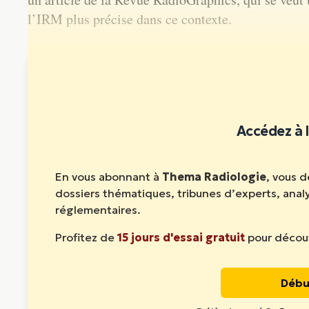
l’IRM plus précise dans ce contexte.
Cet article est réservé aux abonnés. Abonnez-vous pour l
Accédez à l
En vous abonnant à
Thema Radiologie
, vous 
dossiers thématiques, tribunes d’experts, ana
réglementaires.
Profitez de
15 jours d'essai gratuit
pour découv
Débu