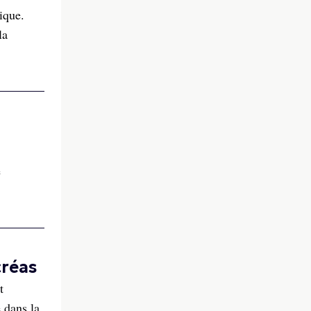
tique.
la
e
créas
t
 dans la