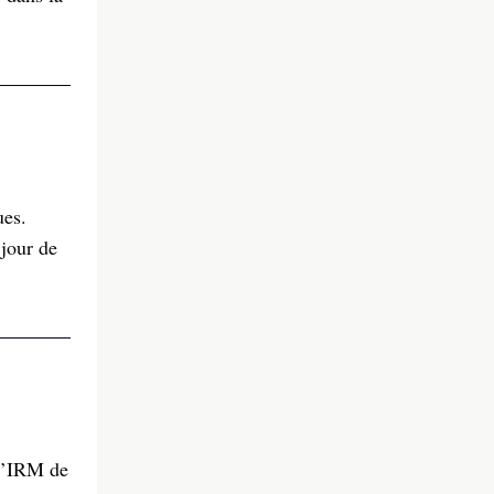
ues.
 jour de
 l’IRM de