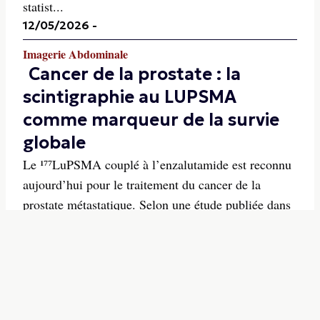
statist...
12/05/2026
-
Imagerie Abdominale
Cancer de la prostate : la
scintigraphie au LUPSMA
comme marqueur de la survie
globale
Le ¹⁷⁷LuPSMA couplé à l’enzalutamide est reconnu
aujourd’hui pour le traitement du cancer de la
prostate métastatique. Selon une étude publiée dans
la Revue Radiology, la scintigraphie au ¹⁷⁷LuPSMA
peut évaluer la survie globale après 6 semaines de
traitement ainsi que les variations du volume
tumor...
08/05/2026
-