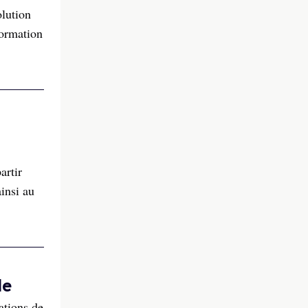
olution
formation
artir
insi au
de
ations de