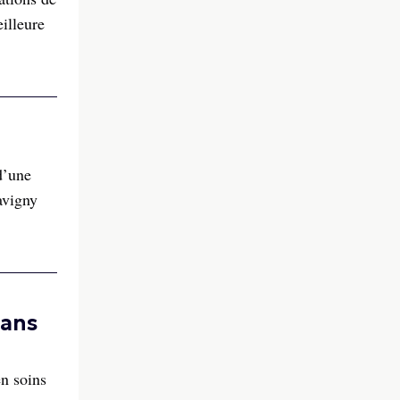
illeure
d’une
avigny
dans
en soins