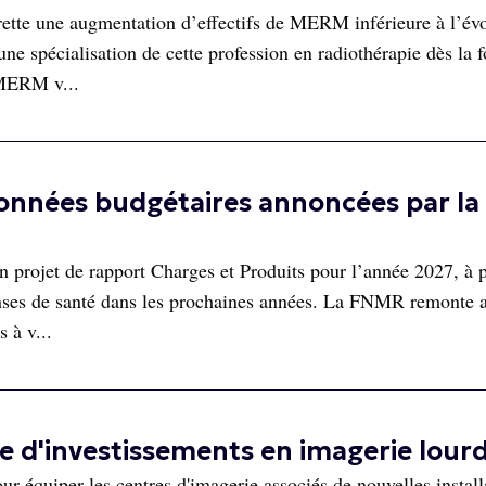
ette une augmentation d’effectifs de MERM inférieure à l’év
ne spécialisation de cette profession en radiothérapie dès la 
 MERM v...
onnées budgétaires annoncées par la
n projet de rapport Charges et Produits pour l’année 2027, à p
enses de santé dans les prochaines années. La FNMR remonte a
s à v...
 d'investissements en imagerie lour
ur équiper les centres d'imagerie associés de nouvelles install