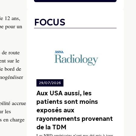
de 12 ans,
FOCUS
pe pour un
 de route
nt sur le
de bord de
omogénéiser
29/07/2026
Aux USA aussi, les
patients sont moins
bilité accrue
exposés aux
r les
rayonnements provenant
es en charge
de la TDM
Les NRD américains n’ont pas été mis à jour