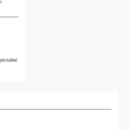
e.
écialité.