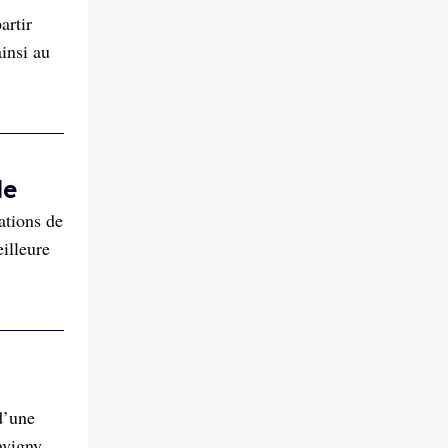
artir
insi au
de
ations de
illeure
d’une
avigny