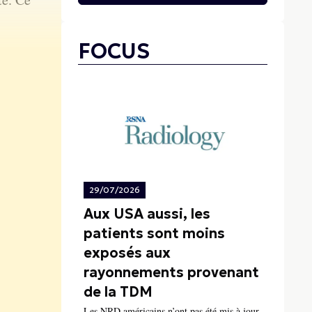
FOCUS
29/07/2026
Aux USA aussi, les
patients sont moins
exposés aux
rayonnements provenant
de la TDM
Les NRD américains n’ont pas été mis à jour