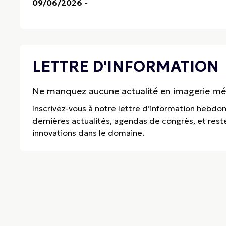
09/06/2026
-
LETTRE D'INFORMATION
Ne manquez aucune actualité en imagerie médi
Inscrivez-vous à notre lettre d’information hebdo
dernières actualités, agendas de congrès, et res
innovations dans le domaine.
Thema Radiologie
Special Partner, 84 Avenue de la République, 75011 Paris
Standard :
+33 (0)2 99 46 24 43
• E-mail :
redaction@thema-radiologi
Bruno Benque, rédacteur en chef • Thema Radiologie est une revue scie