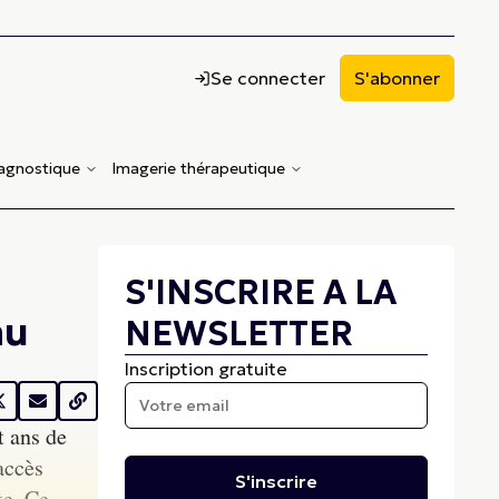
Se connecter
S'abonner
iagnostique
Imagerie thérapeutique
S'INSCRIRE A LA
au
NEWSLETTER
Inscription gratuite
t ans de
accès
S'inscrire
te. Ce