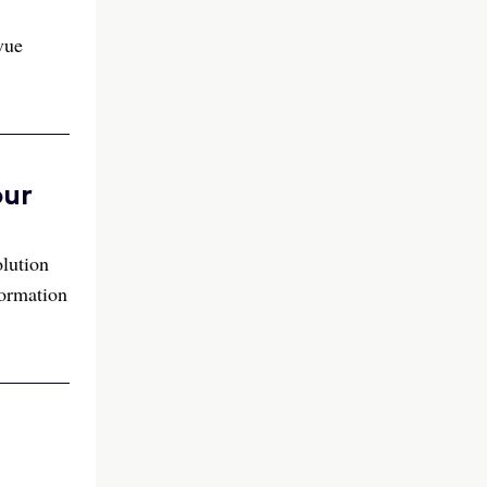
vue
our
olution
formation