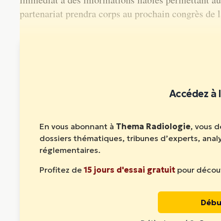
partenariat prendra corps au prochain congrès de
Cet article est réservé aux abonnés. Abonnez-vous pour l
Accédez à l
En vous abonnant à
Thema Radiologie
, vous 
dossiers thématiques, tribunes d’experts, ana
réglementaires.
Profitez de
15 jours d'essai gratuit
pour découv
Débu