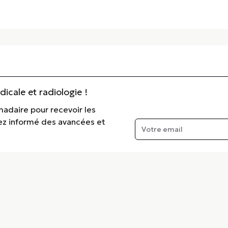
cale et radiologie !
madaire pour recevoir les
tez informé des avancées et
e.fr
ntifique spécialisée dans les domaines de l’imagerie médicale et de la