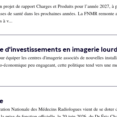
n projet de rapport Charges et Produits pour l’année 2027, à p
enses de santé dans les prochaines années. La FNMR remonte a
s à v...
 d'investissements en imagerie lour
ur équiper les centres d'imagerie associés de nouvelles install
conomique peu engageant, cette politique tend vers une me
e
tion Nationale des Médecins Radiologues vient de se doter 
la prise de fonction officielle, le 20 juin 2026, du Dr Éric Ch