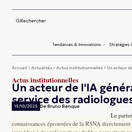
Rechercher
Tendances & Innovations
Stratégies
Accueil
Actualités
Actus institutionnelles
Un acteur de 
Actus institutionnelles
Un acteur de l'IA généra
service des radiologues
De
Bruno Benque
15/10/2025
Le parte
connaissances éprouvées de la RSNA directement da
immédiat à des informations fiables permettant au