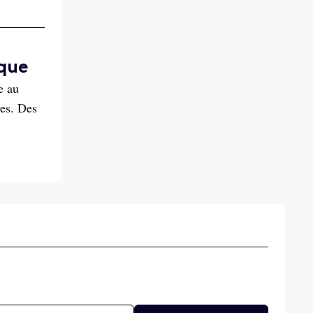
ique
e au
ves. Des