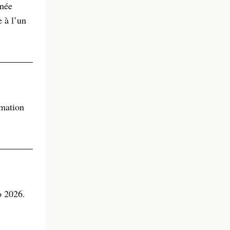
rnée
e à l’un
rmation
o 2026.