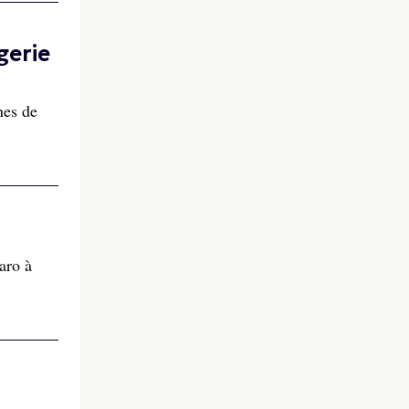
gerie
nes de
aro à