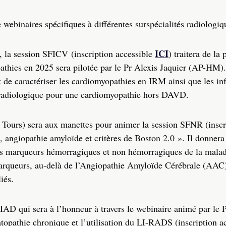
webinaires spécifiques à différentes surspécialités radiologiq
ICI
 la session SFICV (inscription accessible
) traitera de la 
hies en 2‌0‌2‌5‌ sera pilotée par le Pr Alexis Jaquier (AP-HM)
 de caractériser les cardiomyopathies en IRM ainsi que les in
u radiologique pour une cardiomyopathie hors DAVD.
ours) sera aux manettes pour animer la session SFNR (inscr
, angiopathie amyloïde et critères de Boston 2‌.0 ». ‌Il donne
les marqueurs hémorragiques et non hémorragiques de la maladi
arqueurs, au-delà de l’Angiopathie Amyloïde Cérébrale (AAC)
iés.
AD qui sera à l’honneur à travers le webinaire animé par le 
topathie chronique et l’utilisation du LI-RADS (inscription a