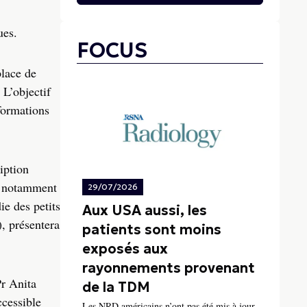
ues.
FOCUS
place de
.
L’objectif
formations
iption
ra notamment
29/07/2026
e des petits
Aux USA aussi, les
, présentera
patients sont moins
exposés aux
rayonnements provenant
Pr Anita
de la TDM
ccessible
Les NRD américains n’ont pas été mis à jour