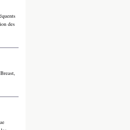
réquents
ion des
Breast,
que