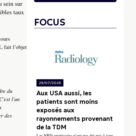
 sein sur
ibles taux
FOCUS
cours
 fait l’objet
29/07/2026
dre du
Aux USA aussi, les
C'est l'un
patients sont moins
s
exposés aux
er des
rayonnements provenant
de la TDM
Les NRD américains n’ont pas été mis à jour