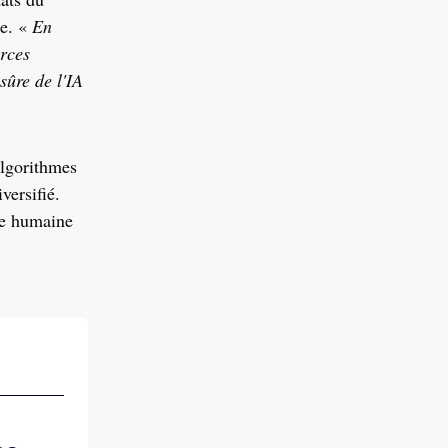
ie. «
En
urces
sûre de l'IA
algorithmes
versifié.
ure humaine