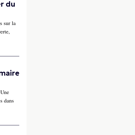
er du
s sur la
erte,
mmaire
. Une
es dans