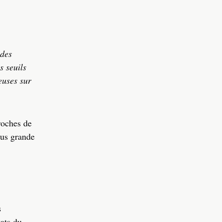
 des
s seuils
euses sur
roches de
lus grande
s
tats du