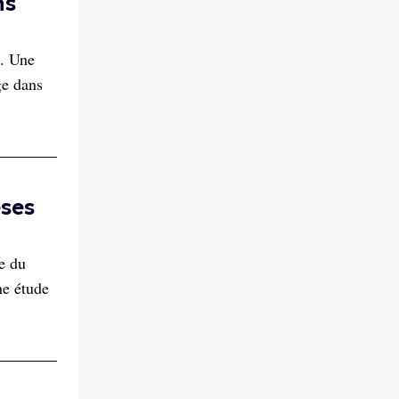
ns
e. Une
ge dans
èses
e du
ne étude