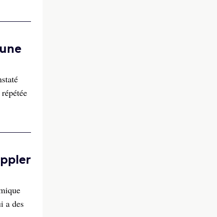
 une
staté
 répétée
oppler
amique
i a des