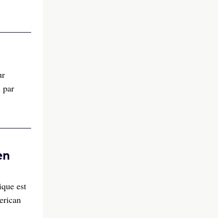
ur
l par
en
ique est
erican