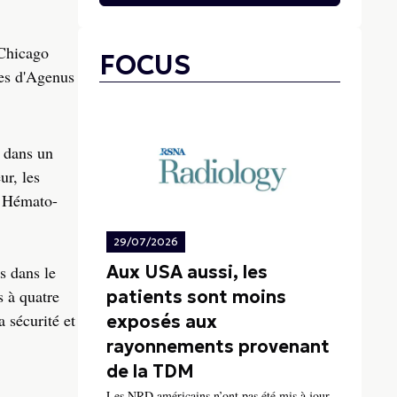
 Chicago
FOCUS
res d'Agenus
e dans un
ur, les
e Hémato-
29/07/2026
Aux USA aussi, les
s dans le
s à quatre
patients sont moins
a sécurité et
exposés aux
rayonnements provenant
de la TDM
Les NRD américains n’ont pas été mis à jour