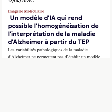
17/04/2026
-
Imagerie Moléculaire
Un modèle d'IA qui rend
possible l'homogénéisation de
l'interprétation de la maladie
d'Alzheimer à partir du TEP
Les variabilités pathologiques de la maladie
d’Alzheimer ne permettent pas d’établir un modèle
d’interprétation des TEP réalisées pour explorer
cette pathologie. Une étude publiée dans la Revue
Radiology expérimente un réseau d’apprentissage
par décomposition antagoniste dans ce cadre. Les
chercheur...
10/04/2026
-
Imagerie Moléculaire