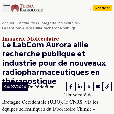
S'abonner
Accueil
Actualités
Imagerie Moléculaire
Le LabCom Aurora allie recherche publiqu...
Imagerie Moléculaire
Le LabCom Aurora allie
recherche publique et
industrie pour de nouveaux
radiopharmaceutiques en
théranostique
De
Rédaction
06/07/2026
L’Université de
Bretagne Occidentale (UBO), le CNRS, via les
équipes scientifiques du laboratoire Chimie -