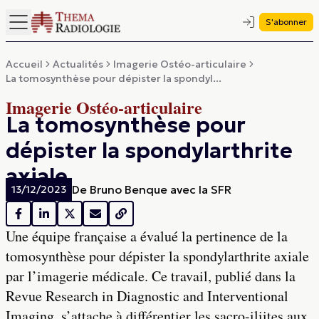
S'abonner
Accueil
Actualités
Imagerie Ostéo-articulaire
La tomosynthèse pour dépister la spondyl...
Imagerie Ostéo-articulaire
La tomosynthèse pour
dépister la spondylarthrite
axiale
De
Bruno Benque avec la SFR
13/12/2023
Une équipe française a évalué la pertinence de la
tomosynthèse pour dépister la spondylarthrite axiale
par l’imagerie médicale. Ce travail, publié dans la
Revue Research in Diagnostic and Interventional
Imaging, s’attache à différentier les sacro-iliites aux