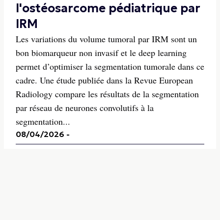
l'ostéosarcome pédiatrique par
IRM
Les variations du volume tumoral par IRM sont un
bon biomarqueur non invasif et le deep learning
permet d’optimiser la segmentation tumorale dans ce
cadre. Une étude publiée dans la Revue European
Radiology compare les résultats de la segmentation
par réseau de neurones convolutifs à la
segmentation...
08/04/2026
-
Imagerie Ostéo-Articulaire
Évaluation quantitative de
métastase osseuse améliorée
grâce à l'empreinte par
résonance magnétique