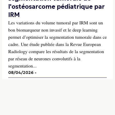
l'ostéosarcome pédiatrique par
IRM
Les variations du volume tumoral par IRM sont un
bon biomarqueur non invasif et le deep learning
permet d’optimiser la segmentation tumorale dans ce
cadre. Une étude publiée dans la Revue European
Radiology compare les résultats de la segmentation
par réseau de neurones convolutifs à la
segmentation...
08/04/2026
-
Imagerie Ostéo-Articulaire
Évaluation quantitative de
métastase osseuse améliorée
grâce à l'empreinte par
résonance magnétique