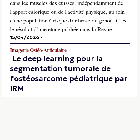
dans les muscles des cuisses, indépendamment de
l'apport calorique ou de l'activité physique, au sein
d'une population à risque d'arthrose du genou. C’est
le résultat d’une étude publiée dans la Revue...
15/04/2026
-
Imagerie Ostéo-Articulaire
Le deep learning pour la
segmentation tumorale de
l'ostéosarcome pédiatrique par
IRM
Les variations du volume tumoral par IRM sont un
bon biomarqueur non invasif et le deep learning
permet d’optimiser la segmentation tumorale dans ce
cadre. Une étude publiée dans la Revue European
Radiology compare les résultats de la segmentation