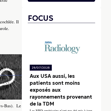
FOCUS
cochlée. Il
arole.
29/07/2026
Aux USA aussi, les
patients sont moins
exposés aux
rayonnements provenant
de la TDM
ays-Bas). Le
Les NRD américains n’ont pas été mis à jour