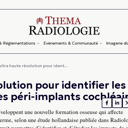
 & Réglementations
Evènements & Communauté
Imagerie d
ltra haute résolution pour ident...
lution pour identifier les
s péri-implants cochléai
éveloppent une nouvelle formation osseuse qui affecte
 terme, selon une étude hollandaise publiée dans Radiol
ait permettre d’identifier et d’étudier les impacts de c