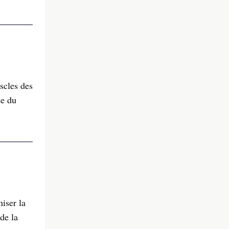
scles des
se du
iser la
de la