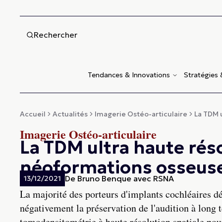
Rechercher
Tendances & Innovations
Stratégies
Accueil
Actualités
Imagerie Ostéo-articulaire
La TDM u
Imagerie Ostéo-articulaire
La TDM ultra haute réso
néoformations osseuse
De
Bruno Benque avec RSNA
13/12/2021
La majorité des porteurs d'implants cochléaires d
négativement la préservation de l'audition à long
tomodensitométrie à haute résolution spatiale pourr