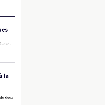
ues
s
étaient
à la
 de deux