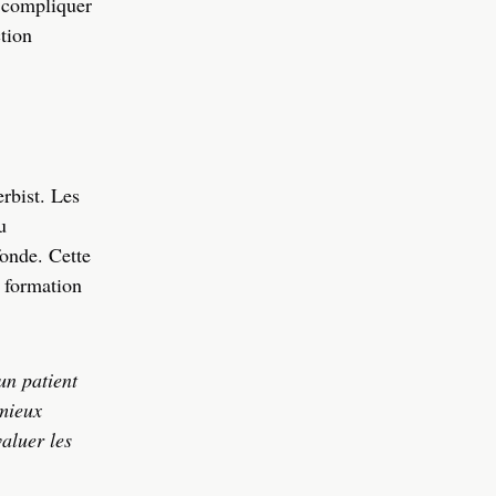
t compliquer
ction
rbist. Les
u
fonde. Cette
 formation
un patient
 mieux
valuer les