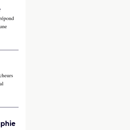
e
 répond
’une
rcheurs
al
aphie