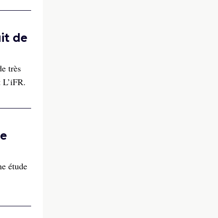
it de
e très
t L’iFR.
se
Une étude