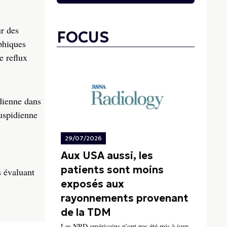
ur des
FOCUS
phiques
e reflux
dienne dans
uspidienne
29/07/2026
Aux USA aussi, les
patients sont moins
s évaluant
exposés aux
rayonnements provenant
de la TDM
Les NRD américains n’ont pas été mis à jour