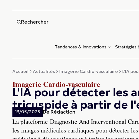
Rechercher
Tendances & Innovations
Stratégies
Accueil
Actualités
Imagerie Cardio-vasculaire
L'IA pou
Imagerie Cardio-vasculaire
L'IA pour détecter les 
tricuspide à partir de 
De
Rédaction
13/05/2025
La plateforme Diagnostic And Interventional Car
les images médicales cardiaques pour détecter les 
médecins à diagnostiquer et à traiter les patients p