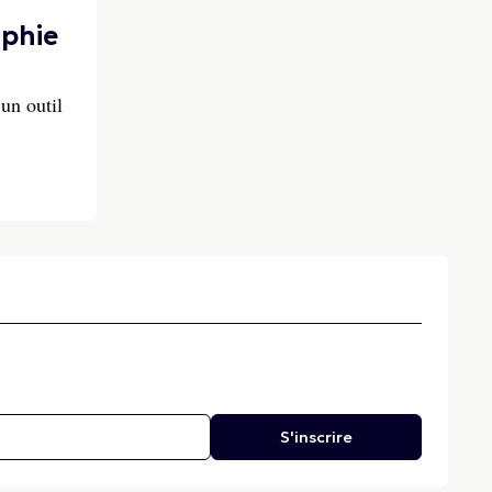
aphie
 un outil
S'inscrire