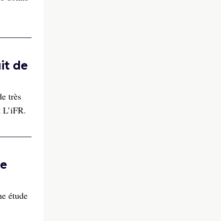
it de
e très
t L’iFR.
se
Une étude