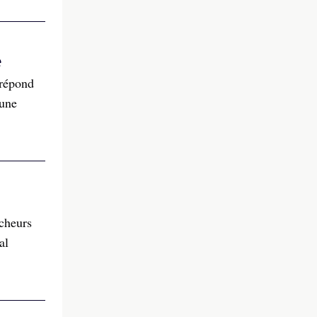
e
 répond
’une
rcheurs
al