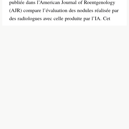
publiée dans l’American Journal of Roentgenology
(AJR) compare l’évaluation des nodules réalisée par
des radiologues avec celle produite par l’IA. Cet
ou...
11/05/2026
-
S'INSCRIRE A LA
NEWSLETTER
Inscription gratuite
S'inscrire