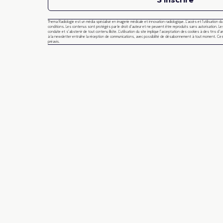
Thema Radiologie est un média spécialisé en imagerie médicale et innovation radiologique. L’accès et l’utilisation d
conditions. Les contenus sont protégés par le droit d’auteur et ne peuvent être reproduits sans autorisation. Les
conduite et s’abstenir de tout contenu illicite. L’utilisation du site implique l’acceptation des cookies à des fins d’a
à la newsletter entraîne la réception de communications, avec possibilité de désabonnement à tout moment. Ces
préavis.