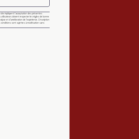
u site impliquent l’acceptation des présentes
 utilisateurs doivent respecter les règles de bonne
nalyse et d’amélioration de l’expérience. L’inscription
 conditions sont sujettes à modification sans