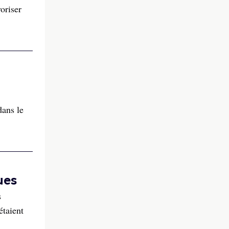
oriser
dans le
ues
s
étaient