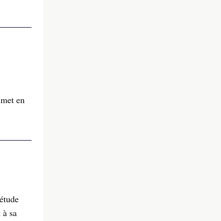
 met en
 étude
 à sa