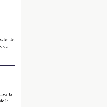
scles des
se du
iser la
de la