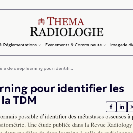
 & Réglementations
Evènements & Communauté
Imagerie d
le de deep learning pour identifi...
ning pour identifier les
 la TDM
sormais possible d’identifier des métastases osseuses à 
itométrie. Une étude publiée dans la Revue Radiology
e deux modèles de deep learning à celle de radiologues 