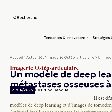
Rechercher
Tendances & Innovations
Stratégies
Accueil
Actualités
Imagerie Ostéo-articulaire
Un modè
Imagerie Ostéo-articulaire
Un modèle de deep lear
métastases osseuses à
De
Bruno Benque
21/04/2026
Il est dé
modèles de deep learning et d’images de tomodens
Artificial intelligence compare les performances d