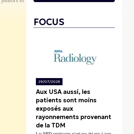
FOCUS
29/07/2026
Aux USA aussi, les
patients sont moins
exposés aux
rayonnements provenant
de la TDM
Les NRD américains n’ont pas été mis à jour