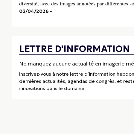
diversité, avec des images annotées par différentes so
03/04/2026
-
LETTRE D'INFORMATION
Ne manquez aucune actualité en imagerie médi
Inscrivez-vous à notre lettre d’information hebdo
dernières actualités, agendas de congrès, et res
innovations dans le domaine.
Thema Radiologie
Special Partner, 84 Avenue de la République, 75011 Paris
Standard :
+33 (0)2 99 46 24 43
• E-mail :
redaction@thema-radiologi