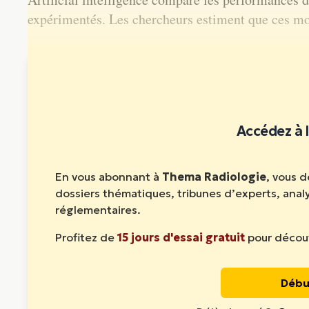
expérimentés. Les chercheurs estiment que ces mo
Cet article est réservé aux abonnés. Abonnez-vous pour l
Accédez à l
En vous abonnant à
Thema Radiologie
, vous 
dossiers thématiques, tribunes d’experts, ana
réglementaires.
Profitez de
15 jours d'essai gratuit
pour découv
Débu