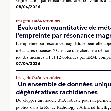
segmentation par réseau de neurones convolutifs à la
08/04/2026
-
Imagerie Ostéo-Articulaire
Évaluation quantitative de mét
l'empreinte par résonance mag
L’empreinte par résonance magnétique peut-elle appor
métastases osseuses ? C’est ce que cherche à démon
jeu des mesures T1 et T2 obtenues par ERM, compar
07/04/2026
-
Imagerie Ostéo-Articulaire
Un ensemble de données unique
dégénératives rachidiennes
Développer un modèle d’IA robuste pourrait permettr
publiée dans la Revue Radiology : Artificial Intellig