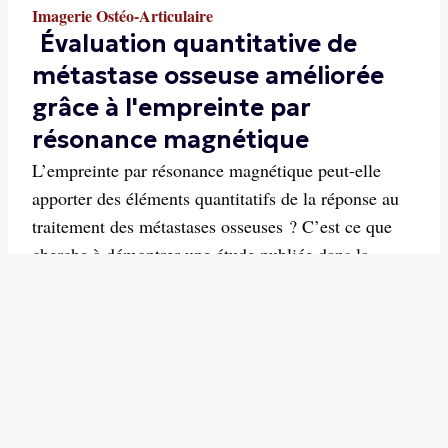
Imagerie Ostéo-Articulaire
Évaluation quantitative de
métastase osseuse améliorée
grâce à l'empreinte par
résonance magnétique
L’empreinte par résonance magnétique peut-elle
apporter des éléments quantitatifs de la réponse au
traitement des métastases osseuses ? C’est ce que
cherche à démontrer une étude publiée dans la
Revue European Radiology qui met en jeu des
mesures T1 et T2 obtenues par ERM, comparées à
l’IRM conventi...
07/04/2026
-