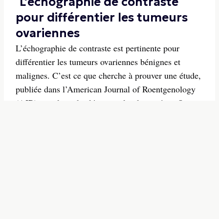
L'échographie de contraste
pour différentier les tumeurs
ovariennes
L’échographie de contraste est pertinente pour
différentier les tumeurs ovariennes bénignes et
malignes. C’est ce que cherche à prouver une étude,
publiée dans l’American Journal of Roentgenology
(AJR) qui classe les lésions selon les critères O-
RADS et des scores CEUS. Cette approche pourrait
cont...
20/02/2026
-
S'INSCRIRE A LA
NEWSLETTER
Inscription gratuite