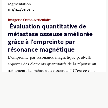
segmentation...
08/04/2026
-
Imagerie Ostéo-Articulaire
Évaluation quantitative de
métastase osseuse améliorée
grâce à l'empreinte par
résonance magnétique
L’empreinte par résonance magnétique peut-elle
apporter des éléments quantitatifs de la réponse au
traitement des métastases osseuses ? C’est ce que
cherche à démontrer une étude publiée dans la
Revue European Radiology qui met en jeu des
mesures T1 et T2 obtenues par ERM, comparées à
l’IRM conventi...
07/04/2026
-